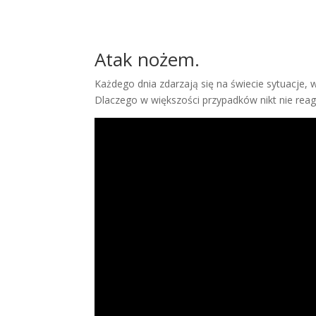
Atak nożem.
Każdego dnia zdarzają się na świecie sytuacje,
Dlaczego w większości przypadków nikt nie reag