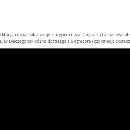
 w których napastnik atakuje z użyciem noża. Często są to masowe at
uje? Dlaczego tak późno dostrzega się agresora i czy istnieje skute