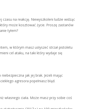
 czasu na reakcję. Niewyszkoleni ludzie widząc
, który może kosztować życie. Proszę zastanów
ganie tyłem?
em, w którym masz usłyszeć strzał pistoletu
eni cel ataku, na taki który wydaje się
iebezpieczna jak jej brak. Jeżeli mając
ściekłego agresora popełniasz błąd.
niż własnego ciała. Może masz przy sobie coś
no statystycznie (2017 r.) na 100 mieszkańców