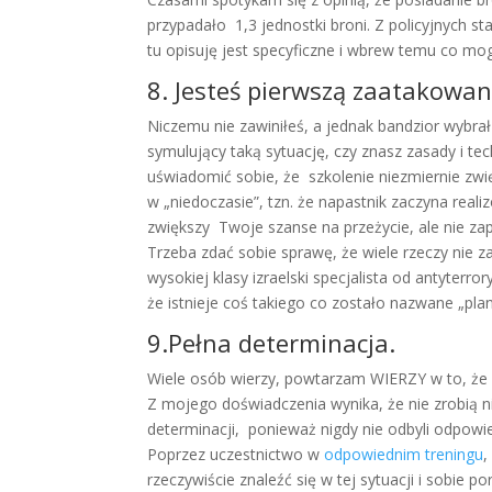
przypadało 1,3 jednostki broni. Z policyjnych s
tu opisuję jest specyficzne i wbrew temu co mog
8. Jesteś pierwszą zaatakowan
Niczemu nie zawiniłeś, a jednak bandzior wybra
symulujący taką sytuację, czy znasz zasady i tec
uświadomić sobie, że szkolenie niezmiernie zwięk
w „niedoczasie”, tzn. że napastnik zaczyna real
zwiększy Twoje szanse na przeżycie, ale nie za
Trzeba zdać sobie sprawę, że wiele rzeczy nie 
wysokiej klasy izraelski specjalista od antyterr
że istnieje coś takiego co zostało nazwane „pl
9.Pełna determinacja.
Wiele osób wierzy, powtarzam WIERZY w to, że w 
Z mojego doświadczenia wynika, że nie zrobią ni
determinacji, ponieważ nigdy nie odbyli odpowie
Poprzez uczestnictwo w
odpowiednim treningu
,
rzeczywiście znaleźć się w tej sytuacji i sobie po