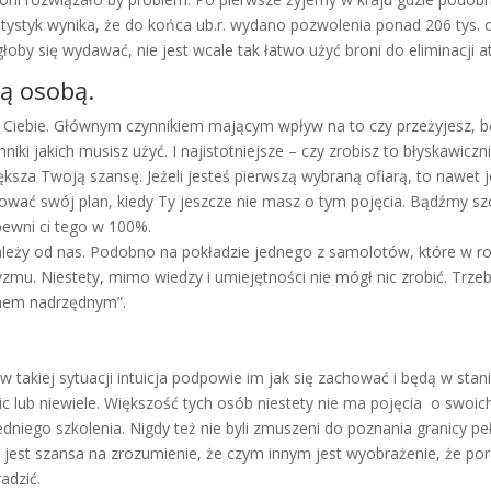
tatystyk wynika, że do końca ub.r. wydano pozwolenia ponad 206 tys. o
łoby się wydawać, nie jest wcale tak łatwo użyć broni do eliminacji a
ą osobą.
ł Ciebie. Głównym czynnikiem mającym wpływ na to czy przeżyjesz, bę
hniki jakich musisz użyć. I najistotniejsze – czy zrobisz to błyskawic
sza Twoją szansę. Jeżeli jesteś pierwszą wybraną ofiarą, to nawet jeż
izować swój plan, kiedy Ty jeszcze nie masz o tym pojęcia. Bądźmy sz
pewni ci tego w 100%.
zależy od nas. Podobno na pokładzie jednego z samolotów, które w r
oryzmu. Niestety, mimo wiedzy i umiejętności nie mógł nic zrobić. Trz
anem nadrzędnym”.
takiej sytuacji intuicja podpowie im jak się zachować i będą w stan
c lub niewiele. Większość tych osób niestety nie ma pojęcia o swoic
dniego szkolenia. Nigdy też nie byli zmuszeni do poznania granicy peł
 jest szansa na zrozumienie, że czym innym jest wyobrażenie, że po
radzić.