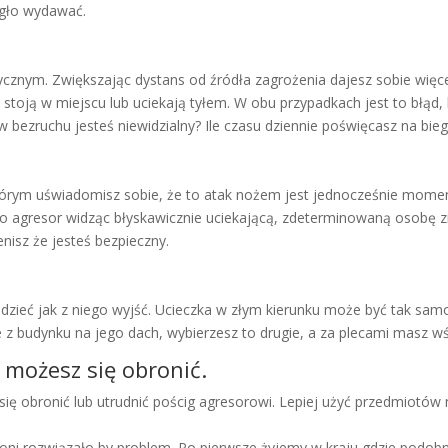
mogło wydawać.
znym. Zwiększając dystans od źródła zagrożenia dajesz sobie więcej
 stoją w miejscu lub uciekają tyłem. W obu przypadkach jest to błąd
w bezruchu jesteś niewidzialny? Ile czasu dziennie poświęcasz na bie
órym uświadomisz sobie, że to atak nożem jest jednocześnie moment
o agresor widząc błyskawicznie uciekającą, zdeterminowaną osobę zmi
nisz że jesteś bezpieczny.
eć jak z niego wyjść. Ucieczka w złym kierunku może być tak samo n
e z budynku na jego dach, wybierzesz to drugie, a za plecami masz w
 możesz się obronić.
ię obronić lub utrudnić pościg agresorowi. Lepiej użyć przedmiotów 
roni rozwiązało by problem. Po pierwsze żyjemy w kraju gdzie podob