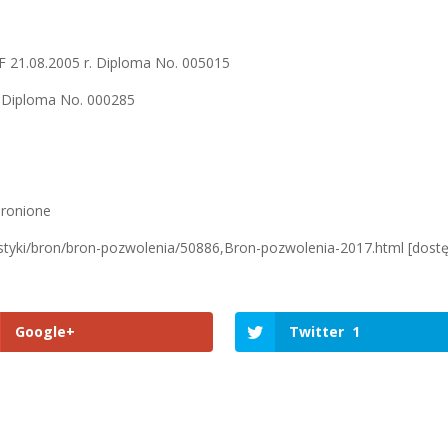
MF 21.08.2005 r. Diploma No. 005015
r. Diploma No. 000285
bronione
tystyki/bron/bron-pozwolenia/50886,Bron-pozwolenia-2017.html [dostę
Google+
Twitter
1