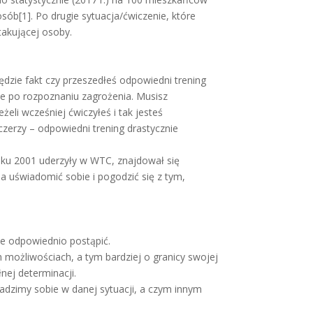
sób[1]. Po drugie sytuacja/ćwiczenie, które
takującej osoby.
dzie fakt czy przeszedłeś odpowiedni trening
znie po rozpoznaniu zagrożenia. Musisz
eli wcześniej ćwiczyłeś i tak jesteś
czerzy – odpowiedni trening drastycznie
oku 2001 uderzyły w WTC, znajdował się
eba uświadomić sobie i pogodzić się z tym,
ie odpowiednio postąpić.
h możliwościach, a tym bardziej o granicy swojej
nej determinacji.
radzimy sobie w danej sytuacji, a czym innym