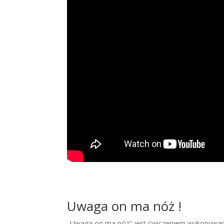
Uwaga on ma nóż !
„Uwaga on ma nóż” jest ćwiczeniem wykonywany