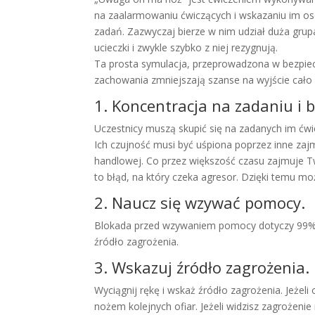
na zaalarmowaniu ćwiczących i wskazaniu im os
zadań. Zazwyczaj bierze w nim udział duża grup
ucieczki i zwykle szybko z niej rezygnują.
Ta prosta symulacja, przeprowadzona w bezpiecz
zachowania zmniejszają szanse na wyjście cało z
1. Koncentracja na zadaniu i b
Uczestnicy muszą skupić się na zadanych im ćwic
Ich czujność musi być uśpiona poprzez inne zajmu
handlowej. Co przez większość czasu zajmuje Tw
to błąd, na który czeka agresor. Dzięki temu mo
2. Naucz się wzywać pomocy.
Blokada przed wzywaniem pomocy dotyczy 99% uc
źródło zagrożenia.
3. Wskazuj źródło zagrożenia.
Wyciągnij rękę i wskaż źródło zagrożenia. Jeżel
nożem kolejnych ofiar. Jeżeli widzisz zagrożeni