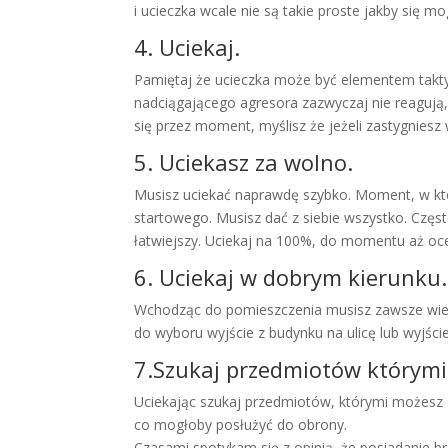
i ucieczka wcale nie są takie proste jakby się 
4. Uciekaj.
Pamiętaj że ucieczka może być elementem taktyc
nadciągającego agresora zazwyczaj nie reagują,
się przez moment, myślisz że jeżeli zastygniesz 
5. Uciekasz za wolno.
Musisz uciekać naprawdę szybko. Moment, w kt
startowego. Musisz dać z siebie wszystko. Częst
łatwiejszy. Uciekaj na 100%, do momentu aż oce
6. Uciekaj w dobrym kierunku.
Wchodząc do pomieszczenia musisz zawsze wiedzi
do wyboru wyjście z budynku na ulicę lub wyjści
7.Szukaj przedmiotów którymi
Uciekając szukaj przedmiotów, którymi możesz s
co mogłoby posłużyć do obrony.
Czasami spotykam się z opinią, że posiadanie b