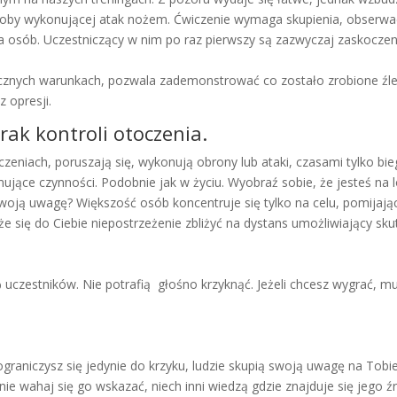
oby wykonującej atak nożem. Ćwiczenie wymaga skupienia, obserwacji
a osób. Uczestniczący w nim po raz pierwszy są zazwyczaj zaskoczeni,
nych warunkach, pozwala zademonstrować co zostało zrobione źle, j
 opresji.
rak kontroli otoczenia.
zeniach, poruszają się, wykonują obrony lub ataki, czasami tylko bi
jące czynności. Podobnie jak w życiu. Wyobraź sobie, że jesteś na lot
oją uwagę? Większość osób koncentruje się tylko na celu, pomijając
że się do Ciebie niepostrzeżenie zbliżyć na dystans umożliwiający sk
zestników. Nie potrafią głośno krzyknąć. Jeżeli chcesz wygrać, mus
i ograniczysz się jedynie do krzyku, ludzie skupią swoją uwagę na Tob
e nie wahaj się go wskazać, niech inni wiedzą gdzie znajduje się je