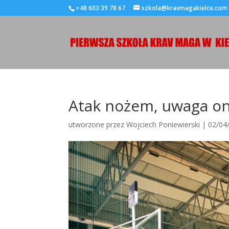
+48 603 39 78 67
szkola@kravmagakielce.com
Atak nożem, uwaga on
utworzone przez
Wojciech Poniewierski
|
02/04