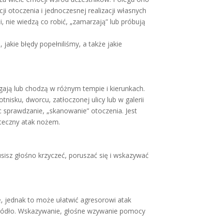
 otoczenia i jednoczesnej realizacji własnych
 nie wiedzą co robić, „zamarzają” lub próbują
akie błędy popełniliśmy, a także jakie
egają lub chodzą w różnym tempie i kierunkach.
nisku, dworcu, zatłoczonej ulicy lub w galerii
 sprawdzanie, „skanowanie” otoczenia. Jest
uteczny atak nożem.
isz głośno krzyczeć, poruszać się i wskazywać
ie, jednak to może ułatwić agresorowi atak
go źródło. Wskazywanie, głośne wzywanie pomocy