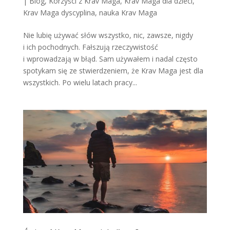
|
Blog
,
Korzyści z Krav Maga
,
Krav Maga dla dzieci
,
Krav Maga dyscyplina
,
nauka Krav Maga
Nie lubię używać słów wszystko, nic, zawsze, nigdy
i ich pochodnych. Fałszują rzeczywistość
i wprowadzają w błąd. Sam używałem i nadal często
spotykam się ze stwierdzeniem, że Krav Maga jest dla
wszystkich. Po wielu latach pracy...