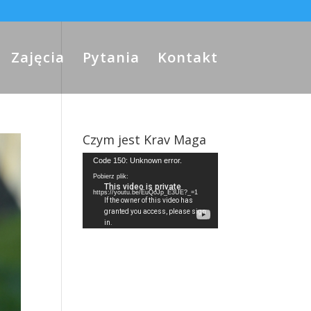
Zajęcia
Pytania
Kontakt
Czym jest Krav Maga
Odtwarzacz
Code 150: Unknown error.
video
Pobierz plik:
https://youtu.be/EuQoJp_E3UE?_=1