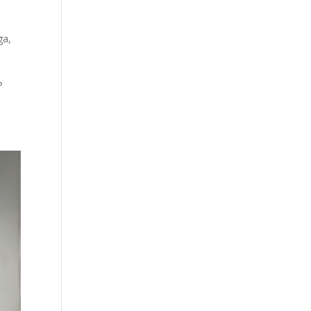
ga
,
?