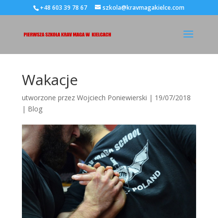
+48 603 39 78 67
szkola@kravmagakielce.com
Wakacje
utworzone przez
Wojciech Poniewierski
|
19/07/2018
|
Blog