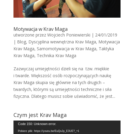
Motywacja w Krav Maga
utworzone przez
Wojciech Poniewierski
|
24/01/2019
|
Blog
,
Dyscyplina wewnętrzna Krav Maga
,
Motywacja
Krav Maga
,
Samomotywacja w Krav Maga
,
Taktyka
Krav Maga
,
Technika Krav Maga
Zazwyczaj umiejętności dzieli się na tzw. miękkie
i twarde. Większość osób rozpoczynających naukę
Krav Maga skupia się głównie na tych drugich –
twardych, którymi są umiejętności techniczne i siła
fizyczna. Dlatego musisz sobie uświadomić, że jest...
Czym jest Krav Maga
Odtwarzacz
Code 150: Unknown error.
video
Pobierz plik: https://youtu.be/EuQoJp_E3UE?_=1