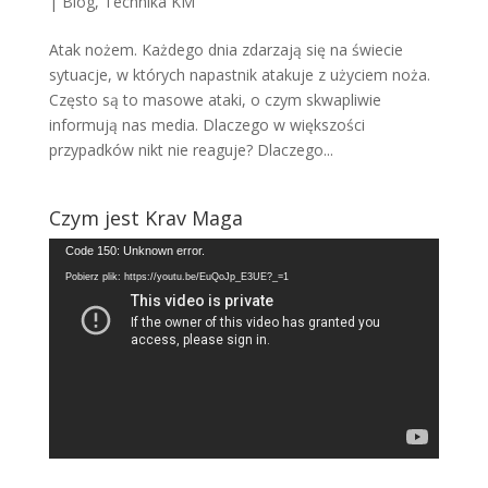
|
Blog
,
Technika KM
Atak nożem. Każdego dnia zdarzają się na świecie
sytuacje, w których napastnik atakuje z użyciem noża.
Często są to masowe ataki, o czym skwapliwie
informują nas media. Dlaczego w większości
przypadków nikt nie reaguje? Dlaczego...
Czym jest Krav Maga
Odtwarzacz
Code 150: Unknown error.
video
Pobierz plik: https://youtu.be/EuQoJp_E3UE?_=1